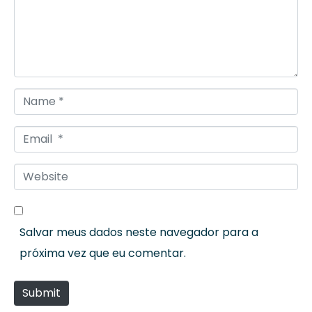
m
e
n
t
*
N
a
E
m
m
e
W
a
*
e
i
b
l
Salvar meus dados neste navegador para a
s
*
próxima vez que eu comentar.
i
t
Submit
e