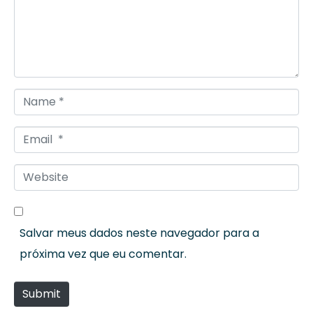
m
e
n
t
*
N
a
E
m
m
e
W
a
*
e
i
b
l
Salvar meus dados neste navegador para a
s
*
próxima vez que eu comentar.
i
t
Submit
e