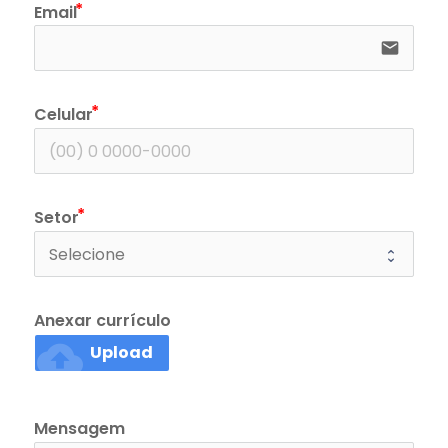
Email
email
Celular
Setor
Anexar currículo
cloud_upload
Upload
Mensagem