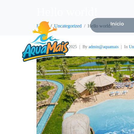
Hello world!
Início
Home
Uncategorized
Hello world!
Posted on
julho 1, 2025
By
admin@aquamais
In
Un