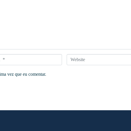
W
e
ima vez que eu comentar.
b
s
i
t
e