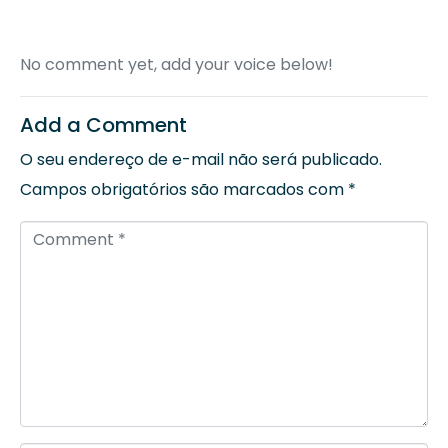
No comment yet, add your voice below!
Add a Comment
O seu endereço de e-mail não será publicado.
Campos obrigatórios são marcados com
*
C
o
m
m
e
n
t
*