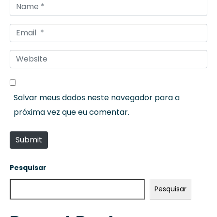
N
a
E
m
m
e
W
a
*
e
i
b
l
Salvar meus dados neste navegador para a
s
*
próxima vez que eu comentar.
i
t
Submit
e
Pesquisar
Pesquisar