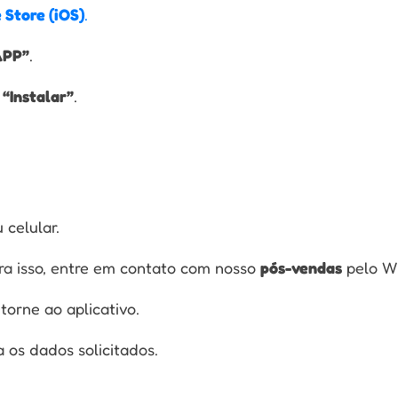
 Store (iOS)
.
APP”
.
e
“Instalar”
.
:
 celular.
ara isso, entre em contato com nosso
pós-vendas
pelo W
torne ao aplicativo.
 os dados solicitados.